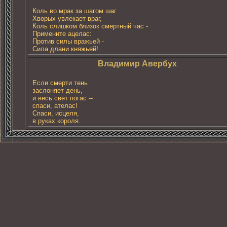
Коль во мрак за шагом шаг
Хворых увлекает враг,
Коль слишком близок смертный час -
Примените ацелас:
Против силы вражьей -
Сила длани княжьей!
Влaдимир Авербух
Если смерти тень
заслоняет день,
и весь свет погас --
спаси, ателас!
Спаси, исцеля,
в руках короля.