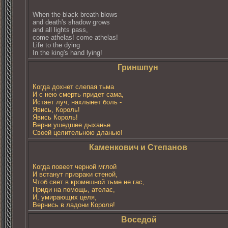
When the black breath blows
and death's shadow grows
and all lights pass,
come athelas! come athelas!
Life to the dying
In the king's hand lying!
Гриншпун
Когда дохнет слепая тьма
И с нею смерть придет сама,
Истает луч, нахлынет боль -
Явись, Король!
Явись Король!
Верни ушедшее дыханье
Своей целительною дланью!
Каменкович и Степанов
Когда повеет черной мглой
И встанут пpизpаки стеной,
Чтоб свет в кpомешной тьме не гас,
Приди на помощь, ателас,
И, умиpающих целя,
Вернись в ладони Короля!
Воседой