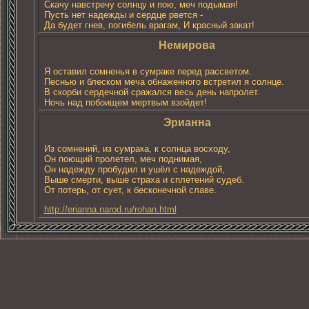
Скачу навстречу солнцу и пою, меч подымая!
Пусть нет надежды и сердце рвется -
Да будет гнев, погибель врагам, И красный закат!
Немирова
Я оставил сомненья в сумраке перед рассветом.
Песнью и блеском меча обнаженного встретил я солнце.
В скорби сердечной сражался весь день напролет.
Ночь над побоищем мертвым взойдет!
Эрианна
Из сомнений, из сумрака, к солнца восходу,
Он поющий пролетел, меч поднимая,
Он надежду пробудил и ушёл с надеждой,
Выше смерти, выше страха и сплетений судеб.
От потерь, от сует, к бесконечной славe.
http://erianna.narod.ru/rohan.html