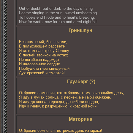
Out of doubt, out of dark to the day's rising
I came singing in the sun, sword unsheathing.
To hope's end I rode and to heart's breaking:
Now for wrath, now for ruin and a red nightfall!
Гриншпун
Без сомнений, без печали,
В полыхающем рассвете
Я скакал навстречу Солнцу
С песней звонкой на устах;
Но погибшая надежда
И надорванное сердце
Пробудили гнев священный,
Дух сражений и смертей!
Грузберг (?)
Отбросив сомнения, как отбросил тьму начавшийся день,
Я иду в лучах солнца, с песней, меч мой обнажен.
Я иду до конца надежды, до гибели сердца;
Иду к гневу, к разрушению, к красной ночи!
Маторина
Отбросив сомненья, встречаю день из мрака!