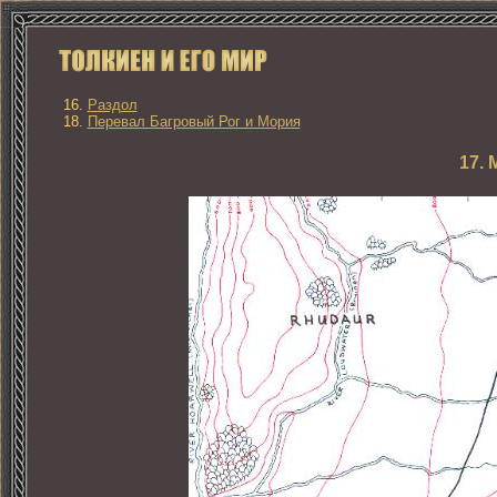
16.
Раздол
18.
Перевал Багровый Рог и Мория
17.