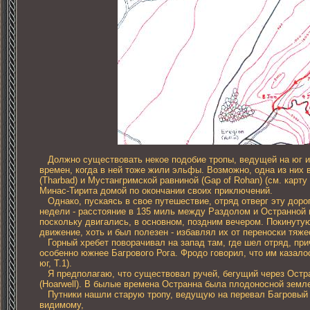
Должно существовать некое подобие тропы, ведущей на юг из
времен, когда в ней тоже жили эльфы. Возможно, одна из ни
(Tharbad) и Мустангримской равниной (Gap of Rohan) (см. карт
Минас-Тирита домой по окончании своих приключений.
Однако, пускаясь в свое путешествие, отряд отверг эту дорогу,
недели - расстояние в 135 миль между Раздолом и Остранной п
поскольку двигались, в основном, поздним вечером. Покинутую
движение, хоть и был полезен - избавлял их от переноски тяже
Горный хребет поворачивал на запад там, где шел отряд, при
особенно южнее Багрового Рога. Фродо говорил, что им казалос
юг, Т.1).
Я предполагаю, что существовал ручей, бегущий через Остран
(Hoarwell). В былые времена Остранна была плодоносной земле
Путники нашли старую тропу, ведущую на перевал Багровый Рог, 
видимому,