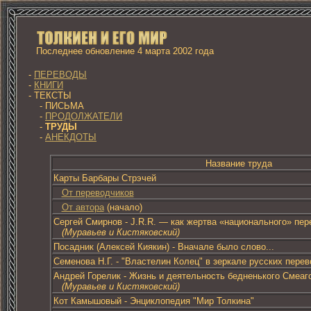
Последнее обновление 4 марта 2002 года
-
ПЕРЕВОДЫ
-
КНИГИ
- ТЕКСТЫ
- ПИСЬМА
-
ПРОДОЛЖАТЕЛИ
-
ТРУДЫ
-
АНЕКДОТЫ
Название труда
Карты Барбары Стрэчей
От переводчиков
От автора
(начало)
Сергей Смирнов - J.R.R. — как жертва «национального» пер
(Муравьев и Кистяковский)
Пoсадник (Алексей Киякин) - Вначале было слово...
Семенова Н.Г. - "Властелин Колец" в зеркале русских пере
Андрей Горелик - Жизнь и деятельность бедненького Смеаг
(Муравьев и Кистяковский)
Кот Камышовый - Энциклопедия "Мир Толкина"