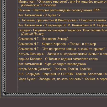
Митрилиан - "Опустите мне веки!", или Ни года без плохого
(Волковский и Воседой)
Ниэннах - Некоторые рекомендации переводчикам JRRT
Кот Камышовый - О букве "э"
С.Таскаева (при участии Д.Виноходова) - О карлах и гномах
Кот Камышовый - О переводе ВК М. Каменкович и В. Каррик
Галадин - Рецензия на очередной пересказ "Властелина Кол
(Леонид Яхнин)
Семенова Н.Г. - Что ловит Эомер?
Семенова Н.Г. - Кирилл Королев, и Толкин, и его мир
Семенова Н.Г. - "Это не простое кольцо, а какой-то прибор!"
Хатуль Феанорыч - Записки о непроизносимом имени и о св
Кирилл Королев - О Толкине бедном замолвите слово
Кот Камышовый - Курс молодого переводчика
Игорь Белов (Остогер) - Толкьен, Толкин, Толкиен
В.В. Свиридов - Рецензия на CD-ROM "Толкин. Властелин К
Марк Хукер - “Запада нет, но зато Бог есть”: “Хоббит” в пе