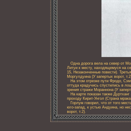
Одна дорога вела на север от Мора
Литуи к месту, находящемуся на се
15, Незаконченные повести). Треть
Моргулдуина (У запертых ворот, т.2
На этом отрезке пути Фродо, Сэм 
оттуда крадучись спустились в лощ
зрения стражи Мораннона (У заперты
На карте показан также Дуртханг и 
проходу Кирит-Унгол (Страна мрака, 
Горлум говорил, что от того места,
юго-запад, к устью Андуина, но не
ворот, т.2).