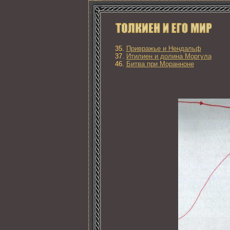
35.
Привражье и Нендальф
37.
Итилиен и долина Моргула
46.
Битва при Моранноне