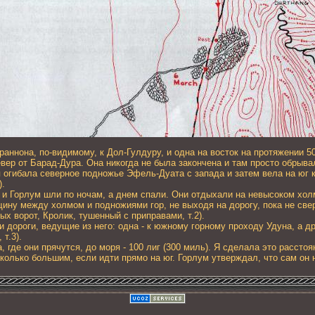
ннона, по-видимому, к Дол-Гулдуру, и одна на восток на протяжении 5
вер от Барад-Дура. Она никогда не была закончена и там просто обрыва
я огибала северное подножье Эфель-Дуата с запада и затем вела на юг 
).
и Горлум шли по ночам, а днем спали. Они отдыхали на невысоком холм
ину между холмом и подножиями гор, не выходя на дорогу, пока не свер
х ворот, Кролик, тушенный с приправами, т.2).
дороги, ведущие из него: одна - к южному горному проходу Удуна, а дру
т.3).
 где они прячутся, до моря - 100 лиг (300 миль). Я сделала это рассто
сколько большим, если идти прямо на юг. Горлум утверждал, что сам он 