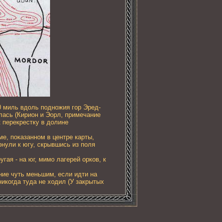
0 миль вдоль подножия гор Эред-
лась (Кирион и Эорл, примечание
к перекрестку в долине
е, показанном в центре карты,
нули к югу, скрывшись из поля
гая - на юг, мимо лагерей орков, к
яние чуть меньшим, если идти на
никогда туда не ходил (У закрытых